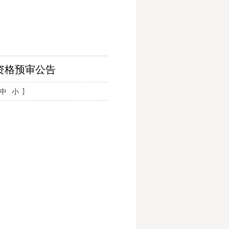
资格预审公告
中
小
】