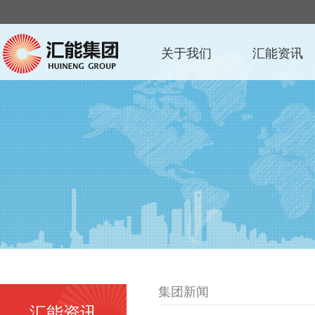
关于我们
汇能资讯
集团新闻
汇能资讯