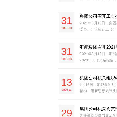
集团公司召开工会
31
2021年3月19日，
委员。会议应到工会会
2021-03
汇能集团召开202
31
2021年3月12日，
2020年工作总结报告
2021-03
集团公司机关组织
13
11月6日，汇能集团
精神，用新思想武装头
2020-11
集团公司机关党支
29
为提高党员参与政治学